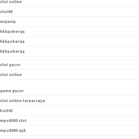
slot online
slot88
mejavip
hkbpokerqq
hkbpokerqq
hkbpokerqq
slot gacor
slot online
game gacor
slot online terpercaya
koi365
mpo8080 slot
mpo8080 apk