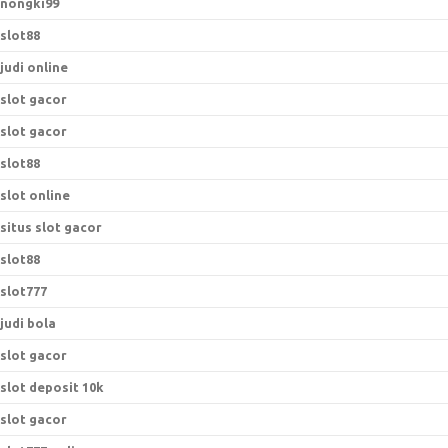
nongki99
slot88
judi online
slot gacor
slot gacor
slot88
slot online
situs slot gacor
slot88
slot777
judi bola
slot gacor
slot deposit 10k
slot gacor