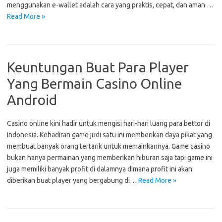
menggunakan e-wallet adalah cara yang praktis, cepat, dan aman.…
Read More »
Keuntungan Buat Para Player
Yang Bermain Casino Online
Android
Casino online kini hadir untuk mengisi hari-hari luang para bettor di
Indonesia. Kehadiran game judi satu ini memberikan daya pikat yang
membuat banyak orang tertarik untuk memainkannya. Game casino
bukan hanya permainan yang memberikan hiburan saja tapi game ini
juga memiliki banyak profit di dalamnya dimana profit ini akan
diberikan buat player yang bergabung di…
Read More »