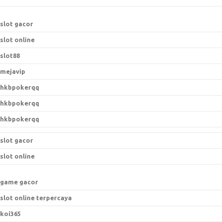
slot gacor
slot online
slot88
mejavip
hkbpokerqq
hkbpokerqq
hkbpokerqq
slot gacor
slot online
game gacor
slot online terpercaya
koi365