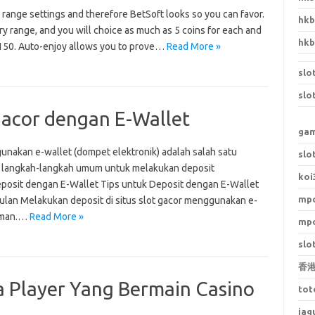
 range settings and therefore BetSoft looks so you can favor.
hk
y range, and you will choice as much as 5 coins for each and
hk
 $150. Auto-enjoy allows you to prove…
Read More »
slo
slo
 Gacor dengan E-Wallet
gam
unakan e-wallet (dompet elektronik) adalah salah satu
slo
t langkah-langkah umum untuk melakukan deposit
koi
osit dengan E-Wallet Tips untuk Deposit dengan E-Wallet
mpo
an Melakukan deposit di situs slot gacor menggunakan e-
 aman.…
Read More »
mpo
slo
香
 Player Yang Bermain Casino
tot
jag