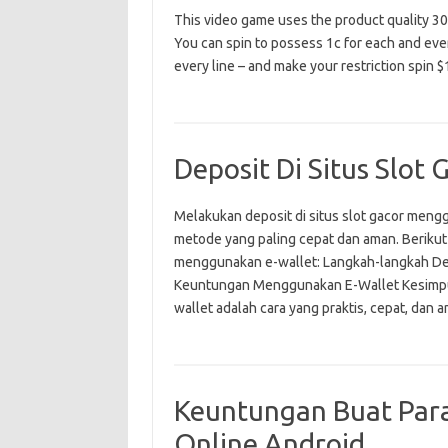
This video game uses the product quality 30
You can spin to possess 1c for each and ever
every line – and make your restriction spin
Deposit Di Situs Slot
Melakukan deposit di situs slot gacor mengg
metode yang paling cepat dan aman. Beriku
menggunakan e-wallet: Langkah-langkah Dep
Keuntungan Menggunakan E-Wallet Kesimpul
wallet adalah cara yang praktis, cepat, dan
Keuntungan Buat Para
Online Android