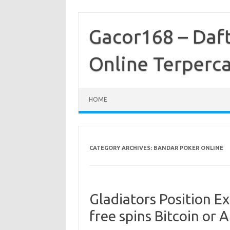
Skip
to
content
Gacor168 – Daft
Online Terperc
HOME
CATEGORY ARCHIVES:
BANDAR POKER ONLINE
Gladiators Position E
free spins Bitcoin or 