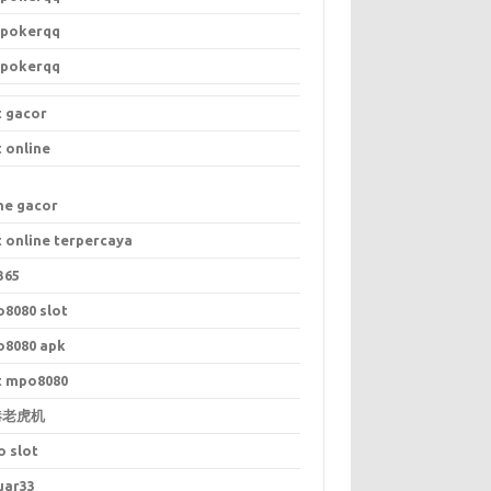
bpokerqq
bpokerqq
t gacor
t online
e gacor
t online terpercaya
365
8080 slot
8080 apk
t mpo8080
港老虎机
o slot
uar33