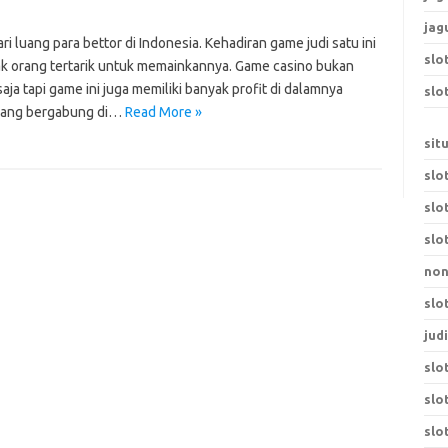
jag
ari luang para bettor di Indonesia. Kehadiran game judi satu ini
slo
 orang tertarik untuk memainkannya. Game casino bukan
a tapi game ini juga memiliki banyak profit di dalamnya
slo
r yang bergabung di…
Read More »
sit
slo
slo
slo
non
slo
jud
slo
slo
slo