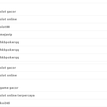
slot gacor
slot online
slot88
mejavip
hkbpokerqq
hkbpokerqq
hkbpokerqq
slot gacor
slot online
game gacor
slot online terpercaya
koi365