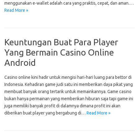
menggunakan e-wallet adalah cara yang praktis, cepat, dan aman.…
Read More »
Keuntungan Buat Para Player
Yang Bermain Casino Online
Android
Casino online kini hadir untuk mengisi hari-hari luang para bettor di
Indonesia. Kehadiran game judi satu ini memberikan daya pikat yang
membuat banyak orang tertarik untuk memainkannya. Game casino
bukan hanya permainan yang memberikan hiburan saja tapi game ini
juga memiliki banyak profit di dalamnya dimana profit ini akan
diberikan buat player yang bergabung di…
Read More »