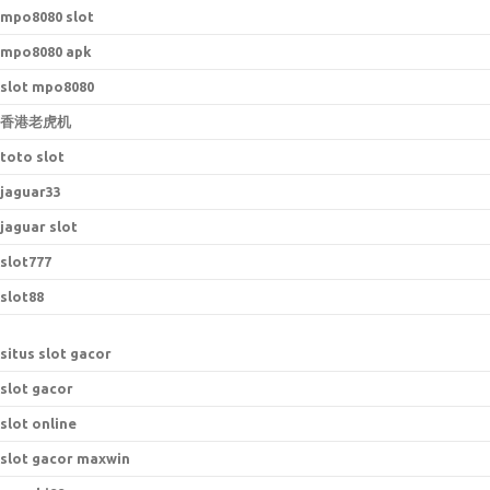
mpo8080 slot
mpo8080 apk
slot mpo8080
香港老虎机
toto slot
jaguar33
jaguar slot
slot777
slot88
situs slot gacor
slot gacor
slot online
slot gacor maxwin