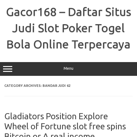
Skip
to
Gacor168 – Daftar Situs
content
Judi Slot Poker Togel
Bola Online Terpercaya
Menu
CATEGORY ARCHIVES:
BANDAR JUDI 62
Gladiators Position Explore
Wheel of Fortune slot free spins
Bitcoin or A real income