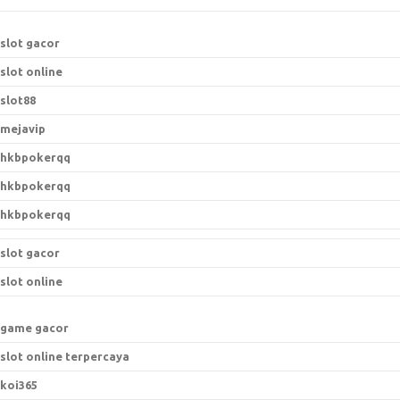
slot gacor
slot online
slot88
mejavip
hkbpokerqq
hkbpokerqq
hkbpokerqq
slot gacor
slot online
game gacor
slot online terpercaya
koi365