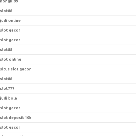
nongki99
slot88
judi online
slot gacor
slot gacor
slot88
slot online
situs slot gacor
slot88
slot777
judi bola
slot gacor
slot deposit 10k
slot gacor