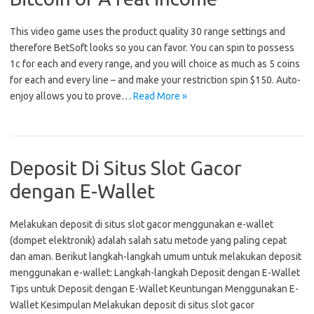
This video game uses the product quality 30 range settings and
therefore BetSoft looks so you can favor. You can spin to possess
1c for each and every range, and you will choice as much as 5 coins
for each and every line – and make your restriction spin $150. Auto-
enjoy allows you to prove…
Read More »
Deposit Di Situs Slot Gacor
dengan E-Wallet
Melakukan deposit di situs slot gacor menggunakan e-wallet
(dompet elektronik) adalah salah satu metode yang paling cepat
dan aman. Berikut langkah-langkah umum untuk melakukan deposit
menggunakan e-wallet: Langkah-langkah Deposit dengan E-Wallet
Tips untuk Deposit dengan E-Wallet Keuntungan Menggunakan E-
Wallet Kesimpulan Melakukan deposit di situs slot gacor