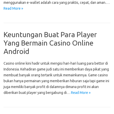
menggunakan e-wallet adalah cara yang praktis, cepat, dan aman.…
Read More »
Keuntungan Buat Para Player
Yang Bermain Casino Online
Android
Casino online kini hadir untuk mengisi hari-hari luang para bettor di
Indonesia. Kehadiran game judi satu ini memberikan daya pikat yang
membuat banyak orang tertarik untuk memainkannya. Game casino
bukan hanya permainan yang memberikan hiburan saja tapi game ini
juga memiliki banyak profit di dalamnya dimana profit ini akan
diberikan buat player yang bergabung di…
Read More »