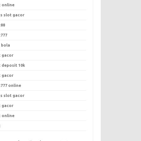
t online
us slot gacor
t88
t777
i bola
t gacor
t deposit 10k
t gacor
t777 online
us slot gacor
t gacor
t online
t