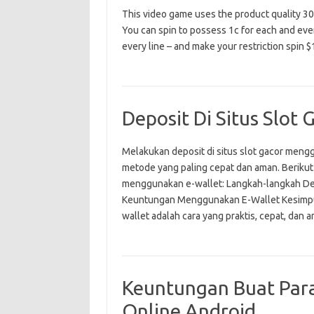
This video game uses the product quality 30
You can spin to possess 1c for each and ever
every line – and make your restriction spin
Deposit Di Situs Slot
Melakukan deposit di situs slot gacor mengg
metode yang paling cepat dan aman. Beriku
menggunakan e-wallet: Langkah-langkah Dep
Keuntungan Menggunakan E-Wallet Kesimpul
wallet adalah cara yang praktis, cepat, dan
Keuntungan Buat Para
Online Android