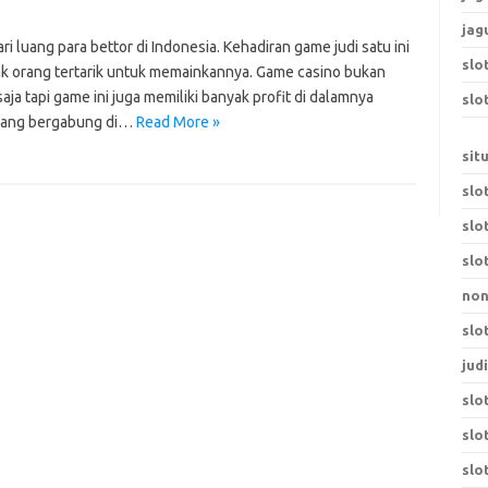
jag
ari luang para bettor di Indonesia. Kehadiran game judi satu ini
slo
 orang tertarik untuk memainkannya. Game casino bukan
a tapi game ini juga memiliki banyak profit di dalamnya
slo
r yang bergabung di…
Read More »
sit
slo
slo
slo
non
slo
jud
slo
slo
slo