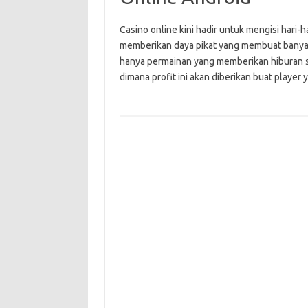
Casino online kini hadir untuk mengisi hari-h
memberikan daya pikat yang membuat banyak
hanya permainan yang memberikan hiburan saj
dimana profit ini akan diberikan buat playe