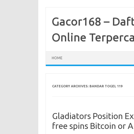
Skip
to
content
Gacor168 – Daft
Online Terperc
HOME
CATEGORY ARCHIVES:
BANDAR TOGEL 119
Gladiators Position E
free spins Bitcoin or 