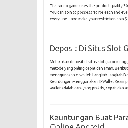
This video game uses the product quality 30
You can spin to possess 1c for each and ever
every line – and make your restriction spin
Deposit Di Situs Slot
Melakukan deposit di situs slot gacor mengg
metode yang paling cepat dan aman. Beriku
menggunakan e-wallet: Langkah-langkah Dep
Keuntungan Menggunakan E-Wallet Kesimpul
wallet adalah cara yang praktis, cepat, dan
Keuntungan Buat Para
Online Android