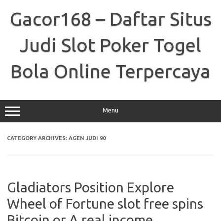
Skip
to
Gacor168 – Daftar Situs
content
Judi Slot Poker Togel
Bola Online Terpercaya
Menu
CATEGORY ARCHIVES:
AGEN JUDI 90
Gladiators Position Explore
Wheel of Fortune slot free spins
Bitcoin or A real income