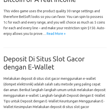
This video game uses the product quality 30 range settings and
therefore BetSoft looks so you can favor. You can spin to possess
1c for each and every range, and you will choice as much as 5 coins
for each and every line – and make your restriction spin $150. Auto-
enjoy allows you to prove…
Read More »
Deposit Di Situs Slot Gacor
dengan E-Wallet
Melakukan deposit di situs slot gacor menggunakan e-wallet
(dompet elektronik) adalah salah satu metode yang paling cepat
dan aman. Berikut langkah-langkah umum untuk melakukan deposit
menggunakan e-wallet: Langkah-langkah Deposit dengan E-Wallet
Tips untuk Deposit dengan E-Wallet Keuntungan Menggunakan E-
Wallet Kesimpulan Melakukan deposit di situs slot gacor