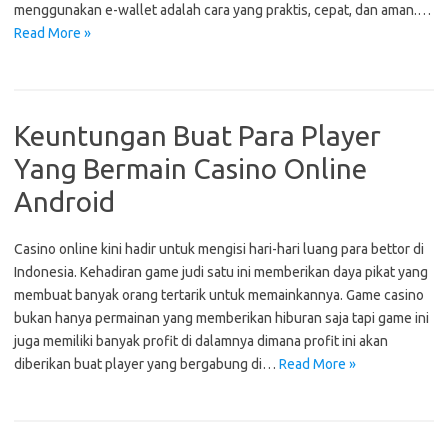
menggunakan e-wallet adalah cara yang praktis, cepat, dan aman.…
Read More »
Keuntungan Buat Para Player
Yang Bermain Casino Online
Android
Casino online kini hadir untuk mengisi hari-hari luang para bettor di
Indonesia. Kehadiran game judi satu ini memberikan daya pikat yang
membuat banyak orang tertarik untuk memainkannya. Game casino
bukan hanya permainan yang memberikan hiburan saja tapi game ini
juga memiliki banyak profit di dalamnya dimana profit ini akan
diberikan buat player yang bergabung di…
Read More »