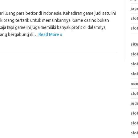
jag
ari luang para bettor di Indonesia. Kehadiran game judi satu ini
slo
 orang tertarik untuk memainkannya. Game casino bukan
a tapi game ini juga memiliki banyak profit di dalamnya
slo
r yang bergabung di…
Read More »
sit
slo
slo
slo
non
slo
jud
slo
slo
slo