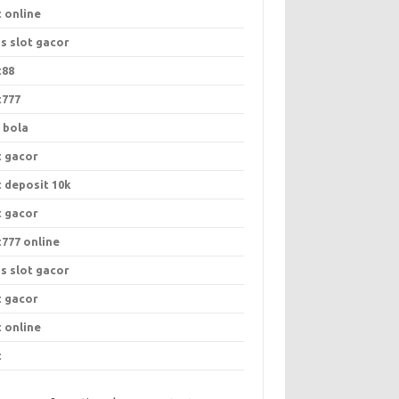
t online
us slot gacor
t88
t777
i bola
t gacor
t deposit 10k
t gacor
t777 online
us slot gacor
t gacor
t online
t