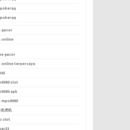
bpokerqq
bpokerqq
t gacor
t online
e gacor
t online terpercaya
365
8080 slot
8080 apk
t mpo8080
港老虎机
o slot
uar33