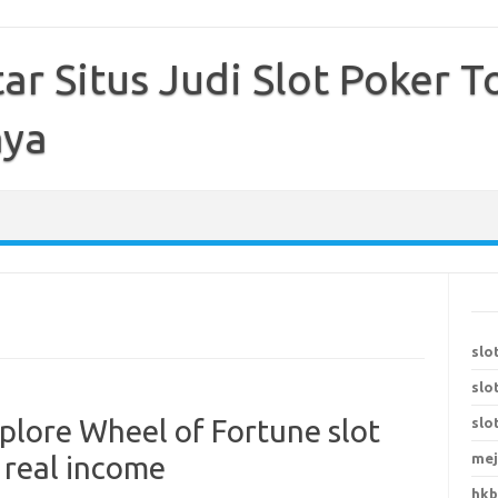
ar Situs Judi Slot Poker T
aya
slo
slo
xplore Wheel of Fortune slot
slo
A real income
mej
hk