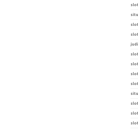
slo
sit
slo
slo
jud
slo
slo
slo
slo
sit
slo
slo
slo