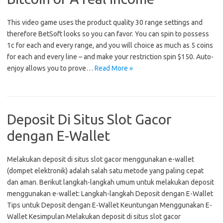
This video game uses the product quality 30 range settings and
therefore BetSoft looks so you can favor. You can spin to possess
1c for each and every range, and you will choice as much as 5 coins
for each and every line – and make your restriction spin $150. Auto-
enjoy allows you to prove…
Read More »
Deposit Di Situs Slot Gacor
dengan E-Wallet
Melakukan deposit di situs slot gacor menggunakan e-wallet
(dompet elektronik) adalah salah satu metode yang paling cepat
dan aman. Berikut langkah-langkah umum untuk melakukan deposit
menggunakan e-wallet: Langkah-langkah Deposit dengan E-Wallet
Tips untuk Deposit dengan E-Wallet Keuntungan Menggunakan E-
Wallet Kesimpulan Melakukan deposit di situs slot gacor