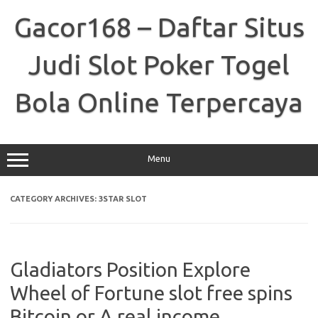
Skip
to
Gacor168 – Daftar Situs
content
Judi Slot Poker Togel
Bola Online Terpercaya
Menu
CATEGORY ARCHIVES:
3STAR SLOT
Gladiators Position Explore
Wheel of Fortune slot free spins
Bitcoin or A real income