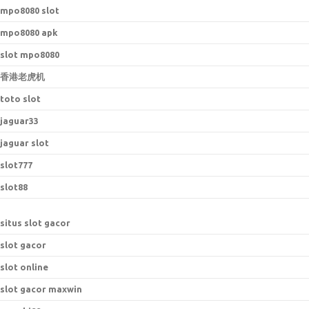
mpo8080 slot
mpo8080 apk
slot mpo8080
香港老虎机
toto slot
jaguar33
jaguar slot
slot777
slot88
situs slot gacor
slot gacor
slot online
slot gacor maxwin