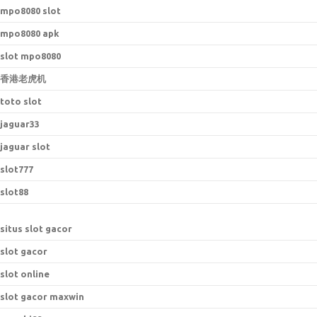
mpo8080 slot
mpo8080 apk
slot mpo8080
香港老虎机
toto slot
jaguar33
jaguar slot
slot777
slot88
situs slot gacor
slot gacor
slot online
slot gacor maxwin