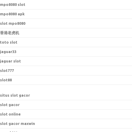
mpo8080 slot
mpo8080 apk
slot mpo8080
香港老虎机
toto slot
jaguar33
jaguar slot
slot777
slot88
situs slot gacor
slot gacor
slot online
slot gacor maxwin