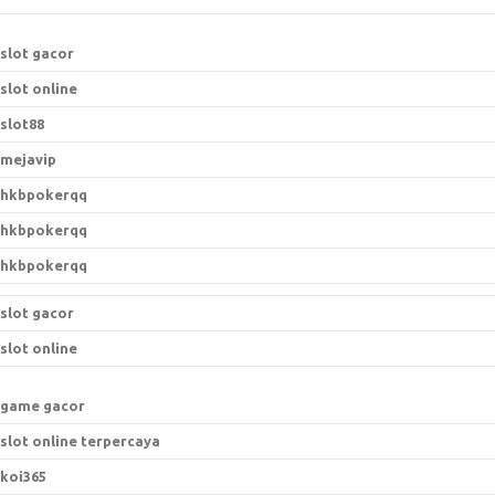
slot gacor
slot online
slot88
mejavip
hkbpokerqq
hkbpokerqq
hkbpokerqq
slot gacor
slot online
game gacor
slot online terpercaya
koi365