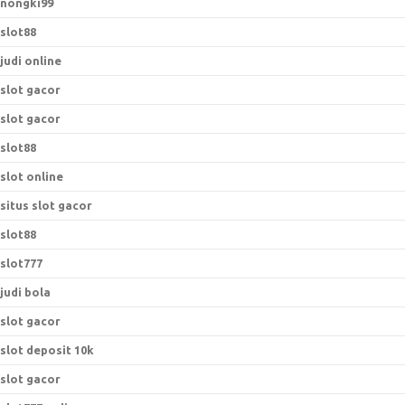
nongki99
slot88
judi online
slot gacor
slot gacor
slot88
slot online
situs slot gacor
slot88
slot777
judi bola
slot gacor
slot deposit 10k
slot gacor