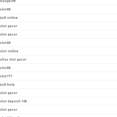
nongki99
slot88
judi online
slot gacor
slot gacor
slot88
slot online
situs slot gacor
slot88
slot777
judi bola
slot gacor
slot deposit 10k
slot gacor