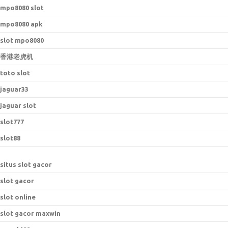
mpo8080 slot
mpo8080 apk
slot mpo8080
香港老虎机
toto slot
jaguar33
jaguar slot
slot777
slot88
situs slot gacor
slot gacor
slot online
slot gacor maxwin