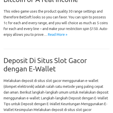
This video game uses the product quality 30 range settings and
therefore BetSoft looks so you can favor. You can spin to possess
1c for each and every range, and you will choice as much as 5 coins
for each and every line – and make your restriction spin $150. Auto-
enjoy allows you to prove…
Read More »
Deposit Di Situs Slot Gacor
dengan E-Wallet
Melakukan deposit di situs slot gacor menggunakan e-wallet
(dompet elektronik) adalah salah satu metode yang paling cepat
dan aman. Berikut langkah-langkah umum untuk melakukan deposit
menggunakan e-wallet: Langkah-langkah Deposit dengan E-Wallet
Tips untuk Deposit dengan E-Wallet Keuntungan Menggunakan E-
Wallet Kesimpulan Melakukan deposit di situs slot gacor