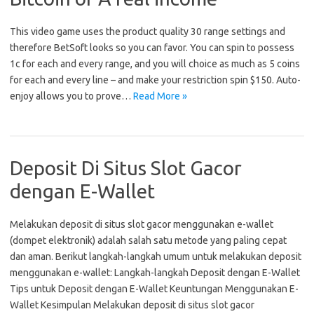
This video game uses the product quality 30 range settings and
therefore BetSoft looks so you can favor. You can spin to possess
1c for each and every range, and you will choice as much as 5 coins
for each and every line – and make your restriction spin $150. Auto-
enjoy allows you to prove…
Read More »
Deposit Di Situs Slot Gacor
dengan E-Wallet
Melakukan deposit di situs slot gacor menggunakan e-wallet
(dompet elektronik) adalah salah satu metode yang paling cepat
dan aman. Berikut langkah-langkah umum untuk melakukan deposit
menggunakan e-wallet: Langkah-langkah Deposit dengan E-Wallet
Tips untuk Deposit dengan E-Wallet Keuntungan Menggunakan E-
Wallet Kesimpulan Melakukan deposit di situs slot gacor