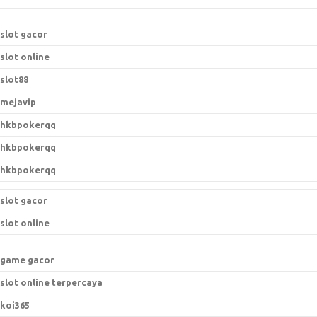
slot gacor
slot online
slot88
mejavip
hkbpokerqq
hkbpokerqq
hkbpokerqq
slot gacor
slot online
game gacor
slot online terpercaya
koi365