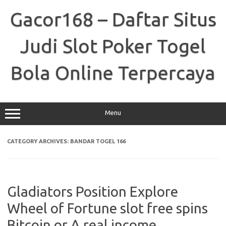
Skip
to
Gacor168 – Daftar Situs
content
Judi Slot Poker Togel
Bola Online Terpercaya
Menu
CATEGORY ARCHIVES:
BANDAR TOGEL 166
Gladiators Position Explore
Wheel of Fortune slot free spins
Bitcoin or A real income