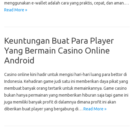
menggunakan e-wallet adalah cara yang praktis, cepat, dan aman.…
Read More »
Keuntungan Buat Para Player
Yang Bermain Casino Online
Android
Casino online kini hadir untuk mengisi hari-hari luang para bettor di
Indonesia. Kehadiran game judi satu ini memberikan daya pikat yang
membuat banyak orang tertarik untuk memainkannya. Game casino
bukan hanya permainan yang memberikan hiburan saja tapi game ini
juga memiliki banyak profit di dalamnya dimana profit ini akan
diberikan buat player yang bergabung di…
Read More »