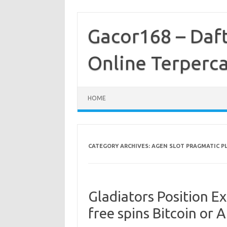
Skip
to
content
Gacor168 – Daft
Online Terperc
HOME
CATEGORY ARCHIVES:
AGEN SLOT PRAGMATIC P
Gladiators Position E
free spins Bitcoin or 