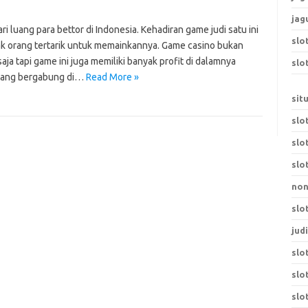
jag
ari luang para bettor di Indonesia. Kehadiran game judi satu ini
slo
 orang tertarik untuk memainkannya. Game casino bukan
a tapi game ini juga memiliki banyak profit di dalamnya
slo
r yang bergabung di…
Read More »
sit
slo
slo
slo
non
slo
jud
slo
slo
slo