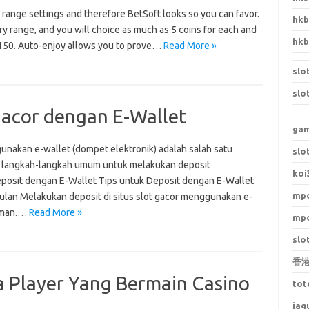
 range settings and therefore BetSoft looks so you can favor.
hk
y range, and you will choice as much as 5 coins for each and
hk
 $150. Auto-enjoy allows you to prove…
Read More »
slo
slo
 Gacor dengan E-Wallet
gam
unakan e-wallet (dompet elektronik) adalah salah satu
slo
t langkah-langkah umum untuk melakukan deposit
koi
osit dengan E-Wallet Tips untuk Deposit dengan E-Wallet
mpo
an Melakukan deposit di situs slot gacor menggunakan e-
 aman.…
Read More »
mpo
slo
香
 Player Yang Bermain Casino
tot
jag