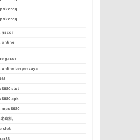
bpokerqq
bpokerqq
t gacor
t online
e gacor
t online terpercaya
365
8080 slot
8080 apk
t mpo8080
港老虎机
o slot
uar33