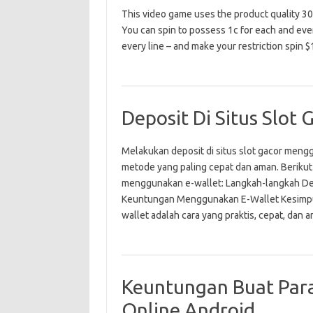
This video game uses the product quality 30
You can spin to possess 1c for each and ever
every line – and make your restriction spin
Deposit Di Situs Slot
Melakukan deposit di situs slot gacor mengg
metode yang paling cepat dan aman. Beriku
menggunakan e-wallet: Langkah-langkah Dep
Keuntungan Menggunakan E-Wallet Kesimpul
wallet adalah cara yang praktis, cepat, dan
Keuntungan Buat Para
Online Android