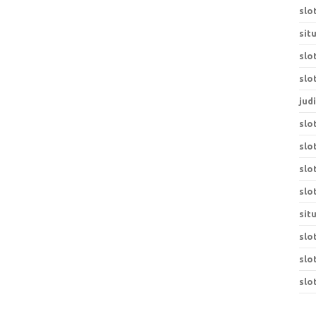
slo
sit
slo
slo
jud
slo
slo
slo
slo
sit
slo
slo
slo