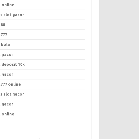
t online
us slot gacor
t88
t777
i bola
t gacor
t deposit 10k
t gacor
t777 online
us slot gacor
t gacor
t online
t