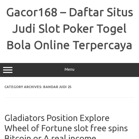
Skip
to
Gacor168 – Daftar Situs
content
Judi Slot Poker Togel
Bola Online Terpercaya
Menu
CATEGORY ARCHIVES:
BANDAR JUDI 25
Gladiators Position Explore
Wheel of Fortune slot free spins
Bitcoin or A real income