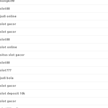
nongki99
slot88
judi online
slot gacor
slot gacor
slot88
slot online
situs slot gacor
slot88
slot777
judi bola
slot gacor
slot deposit 10k
slot gacor