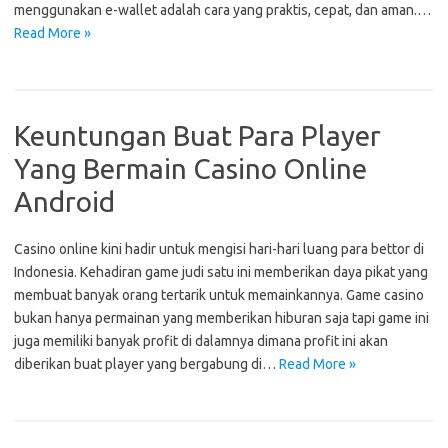
menggunakan e-wallet adalah cara yang praktis, cepat, dan aman.…
Read More »
Keuntungan Buat Para Player
Yang Bermain Casino Online
Android
Casino online kini hadir untuk mengisi hari-hari luang para bettor di
Indonesia. Kehadiran game judi satu ini memberikan daya pikat yang
membuat banyak orang tertarik untuk memainkannya. Game casino
bukan hanya permainan yang memberikan hiburan saja tapi game ini
juga memiliki banyak profit di dalamnya dimana profit ini akan
diberikan buat player yang bergabung di…
Read More »