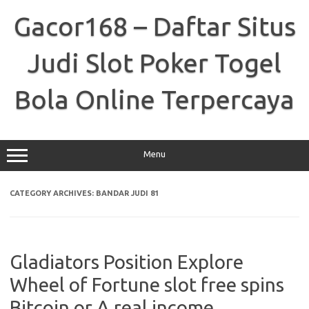
Skip
to
Gacor168 – Daftar Situs
content
Judi Slot Poker Togel
Bola Online Terpercaya
Menu
CATEGORY ARCHIVES:
BANDAR JUDI 81
Gladiators Position Explore
Wheel of Fortune slot free spins
Bitcoin or A real income