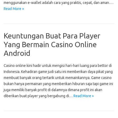
menggunakan e-wallet adalah cara yang praktis, cepat, dan aman.…
Read More »
Keuntungan Buat Para Player
Yang Bermain Casino Online
Android
Casino online kini hadir untuk mengisi hari-hari luang para bettor di
Indonesia. Kehadiran game judi satu ini memberikan daya pikat yang
membuat banyak orang tertarik untuk memainkannya. Game casino
bukan hanya permainan yang memberikan hiburan saja tapi game ini
juga memiliki banyak profit di dalamnya dimana profit ini akan
diberikan buat player yang bergabung di…
Read More »