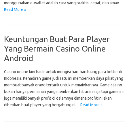
menggunakan e-wallet adalah cara yang praktis, cepat, dan aman.…
Read More »
Keuntungan Buat Para Player
Yang Bermain Casino Online
Android
Casino online kini hadir untuk mengisi hari-hari luang para bettor di
Indonesia. Kehadiran game judi satu ini memberikan daya pikat yang
membuat banyak orang tertarik untuk memainkannya. Game casino
bukan hanya permainan yang memberikan hiburan saja tapi game ini
juga memiliki banyak profit di dalamnya dimana profit ini akan
diberikan buat player yang bergabung di…
Read More »