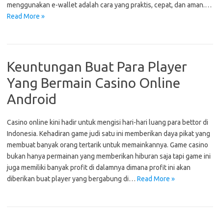
menggunakan e-wallet adalah cara yang praktis, cepat, dan aman.…
Read More »
Keuntungan Buat Para Player
Yang Bermain Casino Online
Android
Casino online kini hadir untuk mengisi hari-hari luang para bettor di
Indonesia. Kehadiran game judi satu ini memberikan daya pikat yang
membuat banyak orang tertarik untuk memainkannya. Game casino
bukan hanya permainan yang memberikan hiburan saja tapi game ini
juga memiliki banyak profit di dalamnya dimana profit ini akan
diberikan buat player yang bergabung di…
Read More »