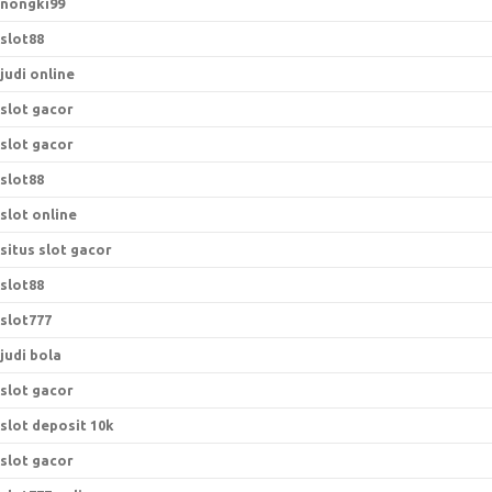
nongki99
slot88
judi online
slot gacor
slot gacor
slot88
slot online
situs slot gacor
slot88
slot777
judi bola
slot gacor
slot deposit 10k
slot gacor