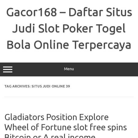
Skip
to
Gacor168 – Daftar Situs
content
Judi Slot Poker Togel
Bola Online Terpercaya
Menu
TAG ARCHIVES:
SITUS JUDI ONLINE 39
Gladiators Position Explore
Wheel of Fortune slot free spins
Bitcoin or A real income