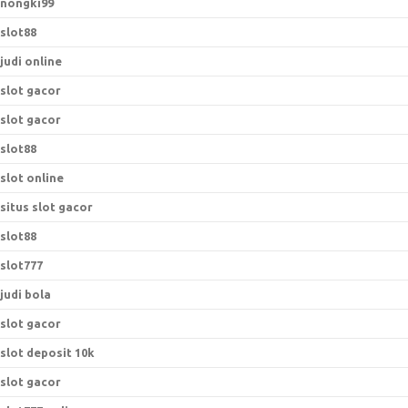
nongki99
slot88
judi online
slot gacor
slot gacor
slot88
slot online
situs slot gacor
slot88
slot777
judi bola
slot gacor
slot deposit 10k
slot gacor