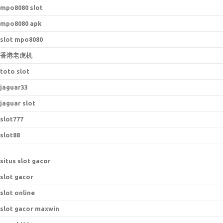
mpo8080 slot
mpo8080 apk
slot mpo8080
香港老虎机
toto slot
jaguar33
jaguar slot
slot777
slot88
situs slot gacor
slot gacor
slot online
slot gacor maxwin