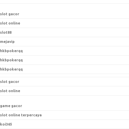
slot gacor
slot online
slot88
mejavip
hkbpokerqq
hkbpokerqq
hkbpokerqq
slot gacor
slot online
game gacor
slot online terpercaya
koi365