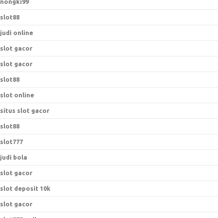
nongki99
slot88
judi online
slot gacor
slot gacor
slot88
slot online
situs slot gacor
slot88
slot777
judi bola
slot gacor
slot deposit 10k
slot gacor