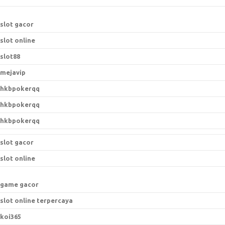
slot gacor
slot online
slot88
mejavip
hkbpokerqq
hkbpokerqq
hkbpokerqq
slot gacor
slot online
game gacor
slot online terpercaya
koi365