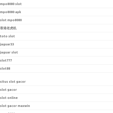
mpo8080 slot
mpo8080 apk
slot mpo8080
香港老虎机
toto slot
jaguar33
jaguar slot
slot777
slot88
situs slot gacor
slot gacor
slot online
slot gacor maxwin