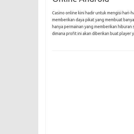
Casino online kini hadir untuk mengisi hari-h
memberikan daya pikat yang membuat banyak
hanya permainan yang memberikan hiburan saj
dimana profit ini akan diberikan buat playe