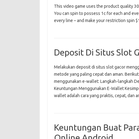
This video game uses the product quality 30
You can spin to possess 1c for each and ever
every line – and make your restriction spin
Deposit Di Situs Slot
Melakukan deposit di situs slot gacor mengg
metode yang paling cepat dan aman. Beriku
menggunakan e-wallet: Langkah-langkah Dep
Keuntungan Menggunakan E-Wallet Kesimpul
wallet adalah cara yang praktis, cepat, dan
Keuntungan Buat Para
Online Android