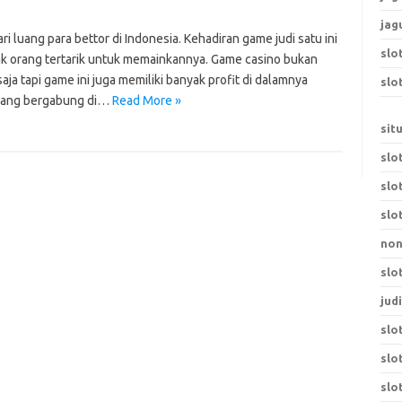
jag
ari luang para bettor di Indonesia. Kehadiran game judi satu ini
slo
 orang tertarik untuk memainkannya. Game casino bukan
a tapi game ini juga memiliki banyak profit di dalamnya
slo
r yang bergabung di…
Read More »
sit
slo
slo
slo
non
slo
jud
slo
slo
slo