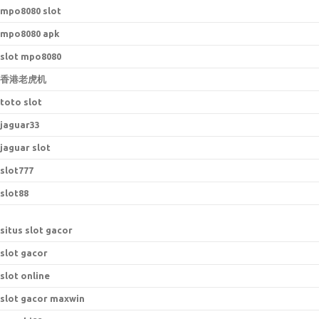
mpo8080 slot
mpo8080 apk
slot mpo8080
香港老虎机
toto slot
jaguar33
jaguar slot
slot777
slot88
situs slot gacor
slot gacor
slot online
slot gacor maxwin