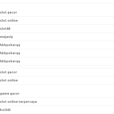
slot gacor
slot online
slot88
mejavip
hkbpokerqq
hkbpokerqq
hkbpokerqq
slot gacor
slot online
game gacor
slot online terpercaya
koi365