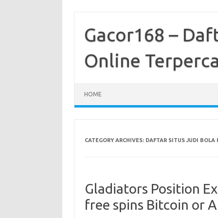
Skip
to
content
Gacor168 – Daft
Online Terperc
HOME
CATEGORY ARCHIVES:
DAFTAR SITUS JUDI BOLA 
Gladiators Position E
free spins Bitcoin or 