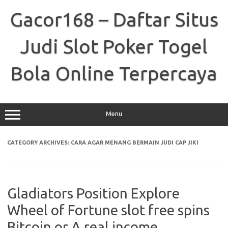
Skip
to
Gacor168 – Daftar Situs
content
Judi Slot Poker Togel
Bola Online Terpercaya
Menu
CATEGORY ARCHIVES:
CARA AGAR MENANG BERMAIN JUDI CAP JIKI
Gladiators Position Explore
Wheel of Fortune slot free spins
Bitcoin or A real income