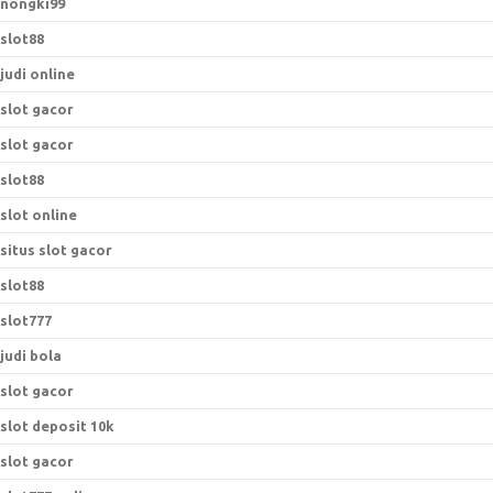
nongki99
slot88
judi online
slot gacor
slot gacor
slot88
slot online
situs slot gacor
slot88
slot777
judi bola
slot gacor
slot deposit 10k
slot gacor