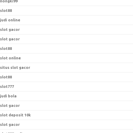
nongki99
slot88
judi online
slot gacor
slot gacor
slot88
slot online
situs slot gacor
slot88
slot777
judi bola
slot gacor
slot deposit 10k
slot gacor