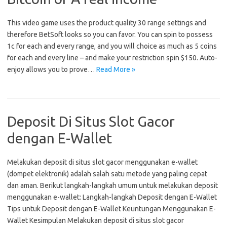
This video game uses the product quality 30 range settings and
therefore BetSoft looks so you can favor. You can spin to possess
1c for each and every range, and you will choice as much as 5 coins
for each and every line – and make your restriction spin $150. Auto-
enjoy allows you to prove…
Read More »
Deposit Di Situs Slot Gacor
dengan E-Wallet
Melakukan deposit di situs slot gacor menggunakan e-wallet
(dompet elektronik) adalah salah satu metode yang paling cepat
dan aman. Berikut langkah-langkah umum untuk melakukan deposit
menggunakan e-wallet: Langkah-langkah Deposit dengan E-Wallet
Tips untuk Deposit dengan E-Wallet Keuntungan Menggunakan E-
Wallet Kesimpulan Melakukan deposit di situs slot gacor