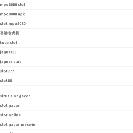
mpo8080 slot
mpo8080 apk
slot mpo8080
香港老虎机
toto slot
jaguar33
jaguar slot
slot777
slot88
situs slot gacor
slot gacor
slot online
slot gacor maxwin