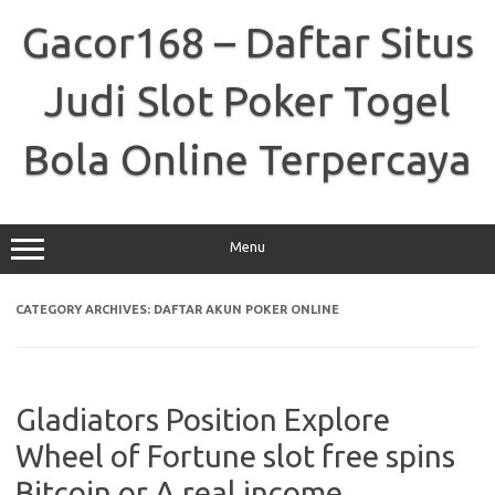
Skip
to
Gacor168 – Daftar Situs
content
Judi Slot Poker Togel
Bola Online Terpercaya
Menu
CATEGORY ARCHIVES:
DAFTAR AKUN POKER ONLINE
Gladiators Position Explore
Wheel of Fortune slot free spins
Bitcoin or A real income