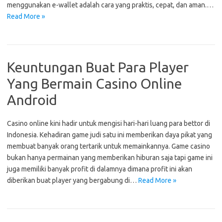
menggunakan e-wallet adalah cara yang praktis, cepat, dan aman.…
Read More »
Keuntungan Buat Para Player
Yang Bermain Casino Online
Android
Casino online kini hadir untuk mengisi hari-hari luang para bettor di
Indonesia. Kehadiran game judi satu ini memberikan daya pikat yang
membuat banyak orang tertarik untuk memainkannya. Game casino
bukan hanya permainan yang memberikan hiburan saja tapi game ini
juga memiliki banyak profit di dalamnya dimana profit ini akan
diberikan buat player yang bergabung di…
Read More »