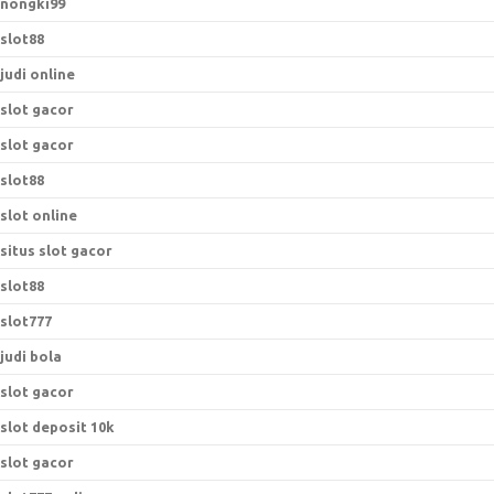
nongki99
slot88
judi online
slot gacor
slot gacor
slot88
slot online
situs slot gacor
slot88
slot777
judi bola
slot gacor
slot deposit 10k
slot gacor