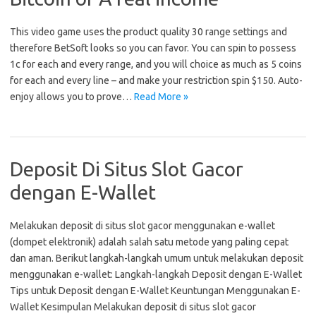
This video game uses the product quality 30 range settings and
therefore BetSoft looks so you can favor. You can spin to possess
1c for each and every range, and you will choice as much as 5 coins
for each and every line – and make your restriction spin $150. Auto-
enjoy allows you to prove…
Read More »
Deposit Di Situs Slot Gacor
dengan E-Wallet
Melakukan deposit di situs slot gacor menggunakan e-wallet
(dompet elektronik) adalah salah satu metode yang paling cepat
dan aman. Berikut langkah-langkah umum untuk melakukan deposit
menggunakan e-wallet: Langkah-langkah Deposit dengan E-Wallet
Tips untuk Deposit dengan E-Wallet Keuntungan Menggunakan E-
Wallet Kesimpulan Melakukan deposit di situs slot gacor