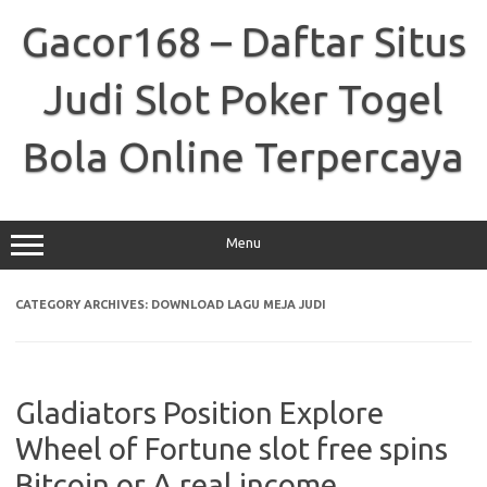
Skip
to
Gacor168 – Daftar Situs
content
Judi Slot Poker Togel
Bola Online Terpercaya
Menu
CATEGORY ARCHIVES:
DOWNLOAD LAGU MEJA JUDI
Gladiators Position Explore
Wheel of Fortune slot free spins
Bitcoin or A real income