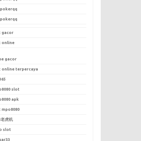
bpokerqq
bpokerqq
t gacor
t online
e gacor
t online terpercaya
365
8080 slot
8080 apk
t mpo8080
港老虎机
o slot
uar33