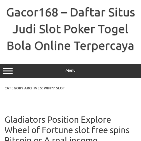
Skip
to
Gacor168 – Daftar Situs
content
Judi Slot Poker Togel
Bola Online Terpercaya
Menu
CATEGORY ARCHIVES:
WIN77 SLOT
Gladiators Position Explore
Wheel of Fortune slot free spins
Bitcoin or A real income