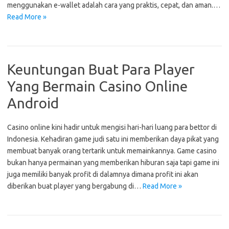
menggunakan e-wallet adalah cara yang praktis, cepat, dan aman.…
Read More »
Keuntungan Buat Para Player
Yang Bermain Casino Online
Android
Casino online kini hadir untuk mengisi hari-hari luang para bettor di
Indonesia. Kehadiran game judi satu ini memberikan daya pikat yang
membuat banyak orang tertarik untuk memainkannya. Game casino
bukan hanya permainan yang memberikan hiburan saja tapi game ini
juga memiliki banyak profit di dalamnya dimana profit ini akan
diberikan buat player yang bergabung di…
Read More »