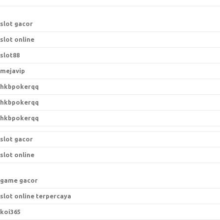
slot gacor
slot online
slot88
mejavip
hkbpokerqq
hkbpokerqq
hkbpokerqq
slot gacor
slot online
game gacor
slot online terpercaya
koi365