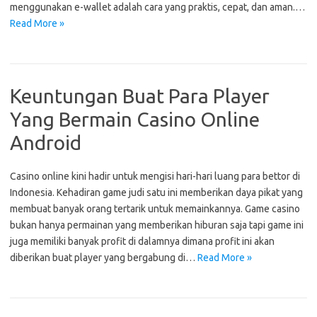
menggunakan e-wallet adalah cara yang praktis, cepat, dan aman.…
Read More »
Keuntungan Buat Para Player
Yang Bermain Casino Online
Android
Casino online kini hadir untuk mengisi hari-hari luang para bettor di
Indonesia. Kehadiran game judi satu ini memberikan daya pikat yang
membuat banyak orang tertarik untuk memainkannya. Game casino
bukan hanya permainan yang memberikan hiburan saja tapi game ini
juga memiliki banyak profit di dalamnya dimana profit ini akan
diberikan buat player yang bergabung di…
Read More »