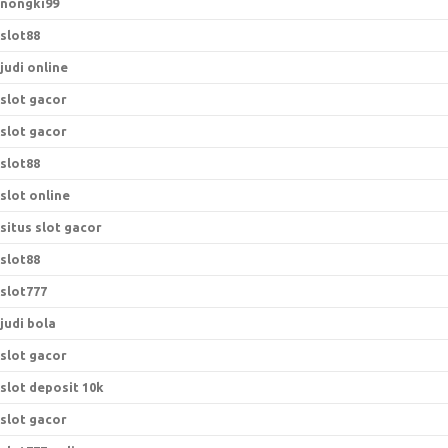
nongki99
slot88
judi online
slot gacor
slot gacor
slot88
slot online
situs slot gacor
slot88
slot777
judi bola
slot gacor
slot deposit 10k
slot gacor