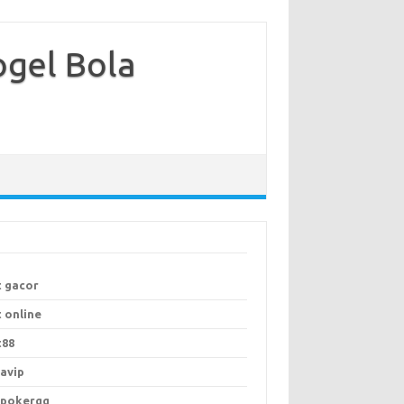
ogel Bola
t gacor
t online
t88
avip
bpokerqq