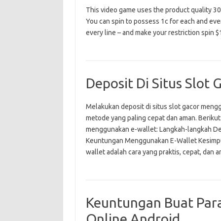
This video game uses the product quality 30
You can spin to possess 1c for each and ever
every line – and make your restriction spin
Deposit Di Situs Slot
Melakukan deposit di situs slot gacor mengg
metode yang paling cepat dan aman. Beriku
menggunakan e-wallet: Langkah-langkah Dep
Keuntungan Menggunakan E-Wallet Kesimpul
wallet adalah cara yang praktis, cepat, dan
Keuntungan Buat Para
Online Android