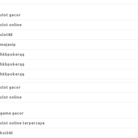
slot gacor
slot online
slot88
mejavip
hkbpokerqq
hkbpokerqq
hkbpokerqq
slot gacor
slot online
game gacor
slot online terpercaya
koi365