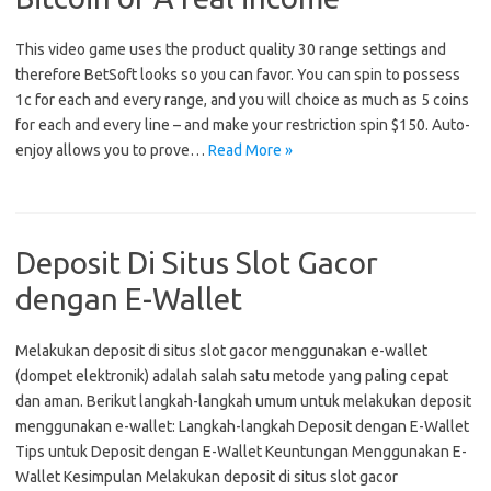
This video game uses the product quality 30 range settings and
therefore BetSoft looks so you can favor. You can spin to possess
1c for each and every range, and you will choice as much as 5 coins
for each and every line – and make your restriction spin $150. Auto-
enjoy allows you to prove…
Read More »
Deposit Di Situs Slot Gacor
dengan E-Wallet
Melakukan deposit di situs slot gacor menggunakan e-wallet
(dompet elektronik) adalah salah satu metode yang paling cepat
dan aman. Berikut langkah-langkah umum untuk melakukan deposit
menggunakan e-wallet: Langkah-langkah Deposit dengan E-Wallet
Tips untuk Deposit dengan E-Wallet Keuntungan Menggunakan E-
Wallet Kesimpulan Melakukan deposit di situs slot gacor