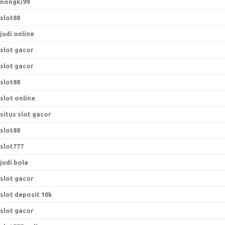
nongki99
slot88
judi online
slot gacor
slot gacor
slot88
slot online
situs slot gacor
slot88
slot777
judi bola
slot gacor
slot deposit 10k
slot gacor