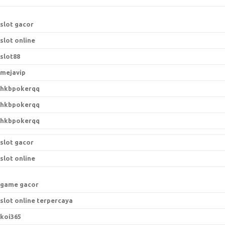
slot gacor
slot online
slot88
mejavip
hkbpokerqq
hkbpokerqq
hkbpokerqq
slot gacor
slot online
game gacor
slot online terpercaya
koi365