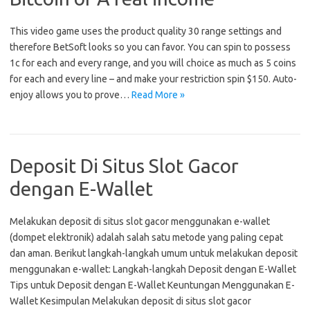
This video game uses the product quality 30 range settings and
therefore BetSoft looks so you can favor. You can spin to possess
1c for each and every range, and you will choice as much as 5 coins
for each and every line – and make your restriction spin $150. Auto-
enjoy allows you to prove…
Read More »
Deposit Di Situs Slot Gacor
dengan E-Wallet
Melakukan deposit di situs slot gacor menggunakan e-wallet
(dompet elektronik) adalah salah satu metode yang paling cepat
dan aman. Berikut langkah-langkah umum untuk melakukan deposit
menggunakan e-wallet: Langkah-langkah Deposit dengan E-Wallet
Tips untuk Deposit dengan E-Wallet Keuntungan Menggunakan E-
Wallet Kesimpulan Melakukan deposit di situs slot gacor