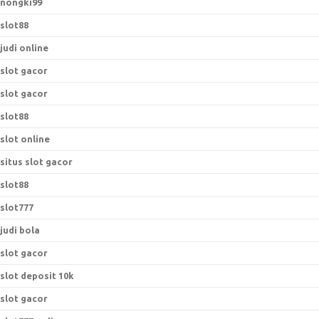
nongki99
slot88
judi online
slot gacor
slot gacor
slot88
slot online
situs slot gacor
slot88
slot777
judi bola
slot gacor
slot deposit 10k
slot gacor