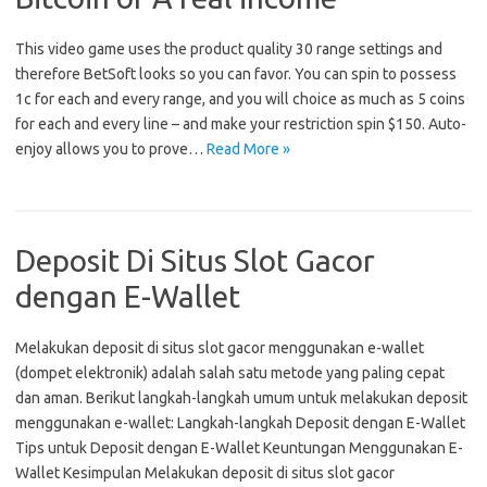
This video game uses the product quality 30 range settings and
therefore BetSoft looks so you can favor. You can spin to possess
1c for each and every range, and you will choice as much as 5 coins
for each and every line – and make your restriction spin $150. Auto-
enjoy allows you to prove…
Read More »
Deposit Di Situs Slot Gacor
dengan E-Wallet
Melakukan deposit di situs slot gacor menggunakan e-wallet
(dompet elektronik) adalah salah satu metode yang paling cepat
dan aman. Berikut langkah-langkah umum untuk melakukan deposit
menggunakan e-wallet: Langkah-langkah Deposit dengan E-Wallet
Tips untuk Deposit dengan E-Wallet Keuntungan Menggunakan E-
Wallet Kesimpulan Melakukan deposit di situs slot gacor