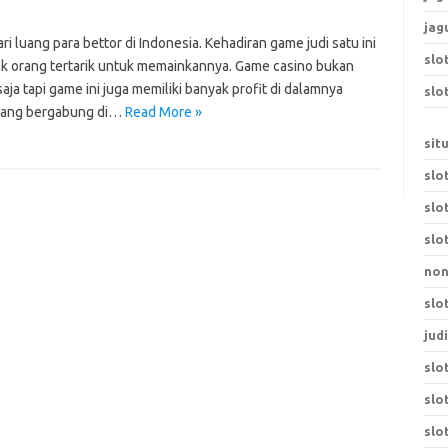
jag
ari luang para bettor di Indonesia. Kehadiran game judi satu ini
slo
 orang tertarik untuk memainkannya. Game casino bukan
a tapi game ini juga memiliki banyak profit di dalamnya
slo
r yang bergabung di…
Read More »
sit
slo
slo
slo
non
slo
jud
slo
slo
slo