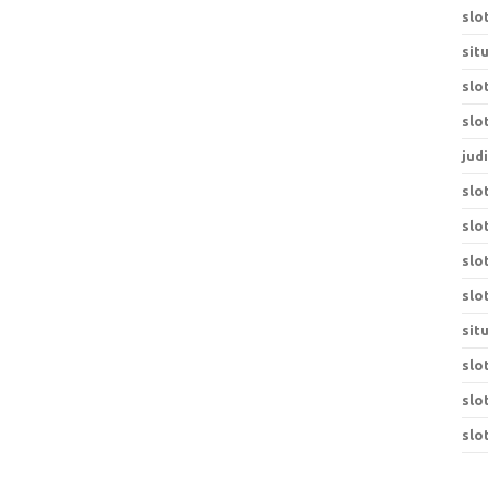
slo
sit
slo
slo
jud
slo
slo
slo
slo
sit
slo
slo
slo