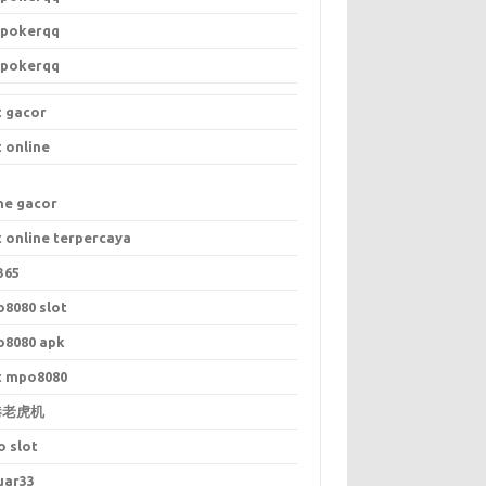
bpokerqq
bpokerqq
t gacor
t online
e gacor
t online terpercaya
365
8080 slot
8080 apk
t mpo8080
港老虎机
o slot
uar33