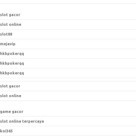
slot gacor
slot online
slot88
mejavip
hkbpokerqq
hkbpokerqq
hkbpokerqq
slot gacor
slot online
game gacor
slot online terpercaya
koi365