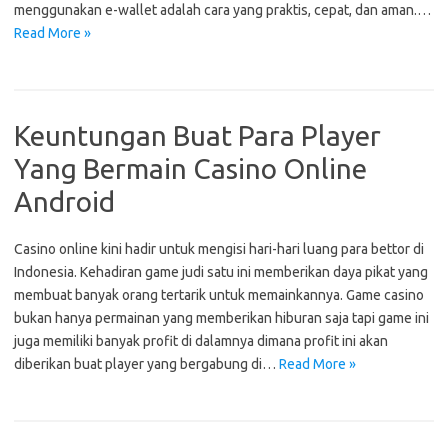
menggunakan e-wallet adalah cara yang praktis, cepat, dan aman.…
Read More »
Keuntungan Buat Para Player
Yang Bermain Casino Online
Android
Casino online kini hadir untuk mengisi hari-hari luang para bettor di
Indonesia. Kehadiran game judi satu ini memberikan daya pikat yang
membuat banyak orang tertarik untuk memainkannya. Game casino
bukan hanya permainan yang memberikan hiburan saja tapi game ini
juga memiliki banyak profit di dalamnya dimana profit ini akan
diberikan buat player yang bergabung di…
Read More »