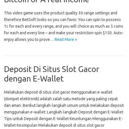
This video game uses the product quality 30 range settings and
therefore BetSoft looks so you can favor. You can spin to possess
1c for each and every range, and you will choice as much as 5 coins
for each and every line – and make your restriction spin $150. Auto-
enjoy allows you to prove…
Read More »
Deposit Di Situs Slot Gacor
dengan E-Wallet
Melakukan deposit di situs slot gacor menggunakan e-wallet
(dompet elektronik) adalah salah satu metode yang paling cepat
dan aman. Berikut langkah-langkah umum untuk melakukan deposit
menggunakan e-wallet: Langkah-langkah Deposit dengan E-Wallet
Tips untuk Deposit dengan E-Wallet Keuntungan Menggunakan E-
Wallet Kesimpulan Melakukan deposit di situs slot gacor