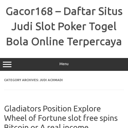
Skip
to
Gacor168 – Daftar Situs
content
Judi Slot Poker Togel
Bola Online Terpercaya
Menu
CATEGORY ARCHIVES:
JUDI ACHMADI
Gladiators Position Explore
Wheel of Fortune slot free spins
Bitcoin or A real income