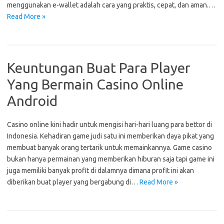
menggunakan e-wallet adalah cara yang praktis, cepat, dan aman.…
Read More »
Keuntungan Buat Para Player
Yang Bermain Casino Online
Android
Casino online kini hadir untuk mengisi hari-hari luang para bettor di
Indonesia. Kehadiran game judi satu ini memberikan daya pikat yang
membuat banyak orang tertarik untuk memainkannya. Game casino
bukan hanya permainan yang memberikan hiburan saja tapi game ini
juga memiliki banyak profit di dalamnya dimana profit ini akan
diberikan buat player yang bergabung di…
Read More »