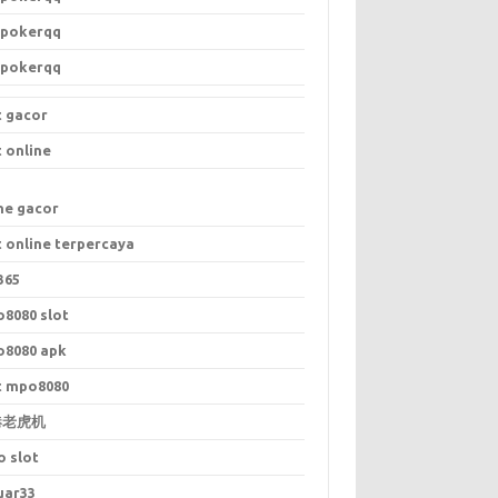
bpokerqq
bpokerqq
t gacor
t online
e gacor
t online terpercaya
365
8080 slot
8080 apk
t mpo8080
港老虎机
o slot
uar33