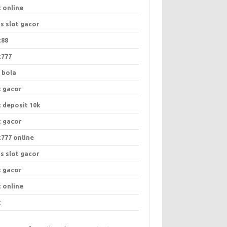
t online
us slot gacor
t88
t777
i bola
t gacor
t deposit 10k
t gacor
t777 online
us slot gacor
t gacor
t online
t