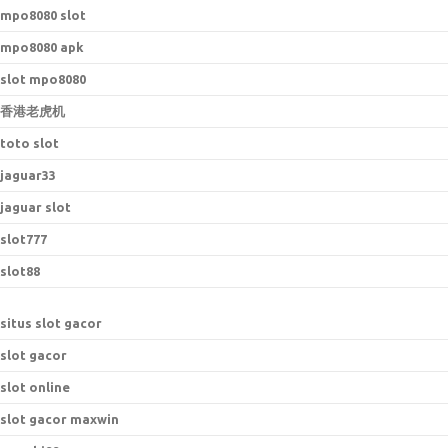
mpo8080 slot
mpo8080 apk
slot mpo8080
香港老虎机
toto slot
jaguar33
jaguar slot
slot777
slot88
situs slot gacor
slot gacor
slot online
slot gacor maxwin