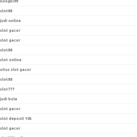
nongki99
slot88
judi online
slot gacor
slot gacor
slot88
slot online
situs slot gacor
slot88
slot777
judi bola
slot gacor
slot deposit 10k
slot gacor