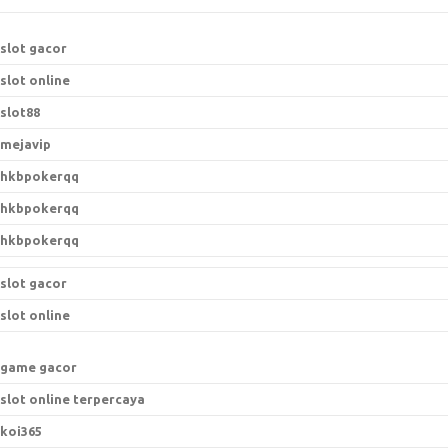
slot gacor
slot online
slot88
mejavip
hkbpokerqq
hkbpokerqq
hkbpokerqq
slot gacor
slot online
game gacor
slot online terpercaya
koi365