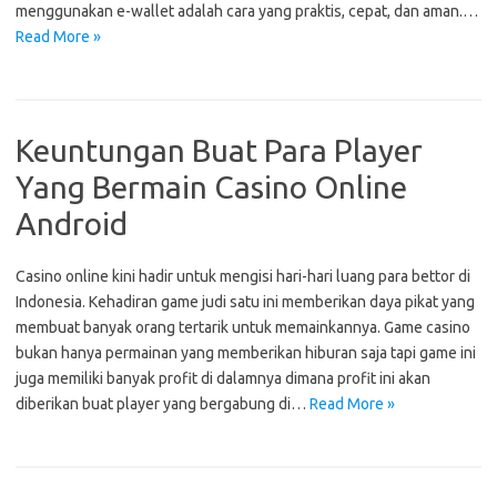
menggunakan e-wallet adalah cara yang praktis, cepat, dan aman.…
Read More »
Keuntungan Buat Para Player
Yang Bermain Casino Online
Android
Casino online kini hadir untuk mengisi hari-hari luang para bettor di
Indonesia. Kehadiran game judi satu ini memberikan daya pikat yang
membuat banyak orang tertarik untuk memainkannya. Game casino
bukan hanya permainan yang memberikan hiburan saja tapi game ini
juga memiliki banyak profit di dalamnya dimana profit ini akan
diberikan buat player yang bergabung di…
Read More »